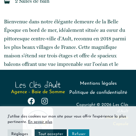
Les Clés d'Ault
Mentions légales
Agence - Baie de Somme
Politique de confidentialité
Copyright © 2026 Les Clés
d’Ault
J'utilise des cookies sur mon site pour vous offrir l'expérience la plus
Site réalisé par
Mon Studio
pertinente.
En savoir plus
Capsule
Réglages
Tout accepter
Refuser